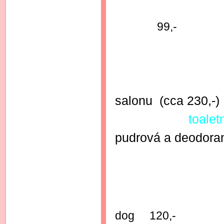
Kondici
99,-
MEN
široká na
salonu (cca 230,-)
toalet
pudrová a de
ANTIP
Antiparazit
dog 120,-