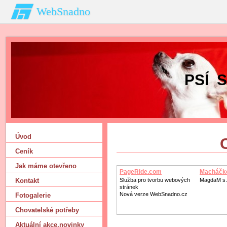
WebSnadno
PSÍ 
Úvod
Ceník
Jak máme otevřeno
PageRide.com
Macháčk
Kontakt
Služba pro tvorbu webových
MagdaM s.r
stránek
Nová verze WebSnadno.cz
Fotogalerie
Chovatelské potřeby
Aktuální akce‚novinky