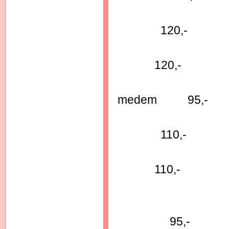
S:O:S ant
120,-
Pro
120,-
Pro každod
medem 95,-
Pro citl
110
Na b
110,-
Ort
95,-